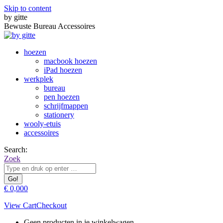
Skip to content
by gitte
Bewuste Bureau Accessoires
hoezen
macbook hoezen
iPad hoezen
werkplek
bureau
pen hoezen
schrijfmappen
stationery
wooly-etuis
accessoires
Search:
Zoek
€
0,00
0
View Cart
Checkout
Geen producten in je winkelwagen.