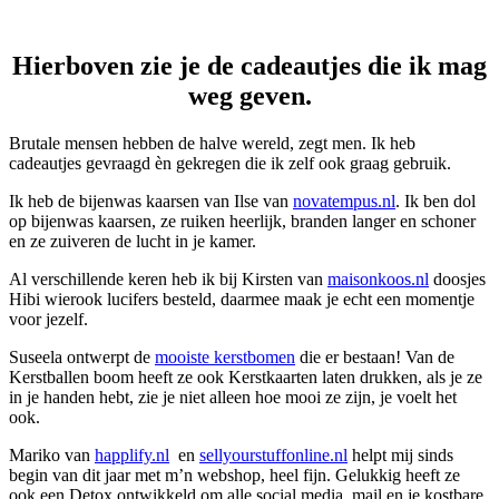
Hierboven zie je de cadeautjes die ik mag
weg geven.
Brutale mensen hebben de halve wereld, zegt men. Ik heb
cadeautjes gevraagd èn gekregen die ik zelf ook graag gebruik.
Ik heb de bijenwas kaarsen van Ilse van
novatempus.nl
. Ik ben dol
op bijenwas kaarsen, ze ruiken heerlijk, branden langer en schoner
en ze zuiveren de lucht in je kamer.
Al verschillende keren heb ik bij Kirsten van
maisonkoos.nl
doosjes
Hibi wierook lucifers besteld, daarmee maak je echt een momentje
voor jezelf.
Suseela ontwerpt de
mooiste kerstbomen
die er bestaan! Van de
Kerstballen boom heeft ze ook Kerstkaarten laten drukken, als je ze
in je handen hebt, zie je niet alleen hoe mooi ze zijn, je voelt het
ook.
Mariko van
happlify.nl
en
sellyourstuffonline.nl
helpt mij sinds
begin van dit jaar met m’n webshop, heel fijn. Gelukkig heeft ze
ook een Detox ontwikkeld om alle social media, mail en je kostbare