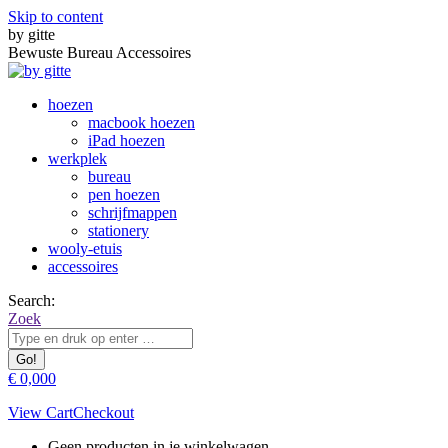
Skip to content
by gitte
Bewuste Bureau Accessoires
hoezen
macbook hoezen
iPad hoezen
werkplek
bureau
pen hoezen
schrijfmappen
stationery
wooly-etuis
accessoires
Search:
Zoek
€
0,00
0
View Cart
Checkout
Geen producten in je winkelwagen.